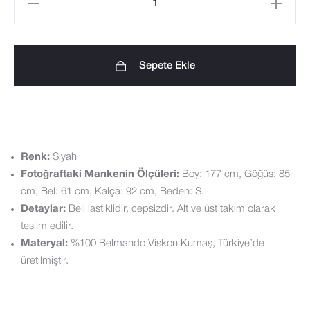
o
Biyeli
u
Pijama
r
Takımı
e
Sepete Ekle
%100
m
Viskon
a
-
i
Siyah
l
adet
a
Renk:
Siyah
Fotoğraftaki Mankenin Ölçüleri:
Boy: 177 cm, Göğüs: 85
d
cm, Bel: 61 cm, Kalça: 92 cm, Beden: S.
d
Detaylar:
Beli lastiklidir, cepsizdir. Alt ve üst takım olarak
r
teslim edilir.
e
Materyal:
%100 Belmando Viskon Kumaş, Türkiye’de
s
üretilmiştir.
s
t