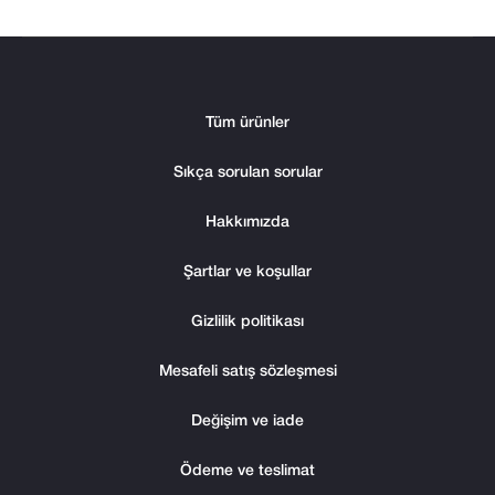
e
r
l
Tüm ürünler
e
Sıkça sorulan sorular
n
Hakkımızda
d
i
Şartlar ve koşullar
r
Gizlilik politikası
m
Mesafeli satış sözleşmesi
e
Değişim ve iade
Ödeme ve teslimat