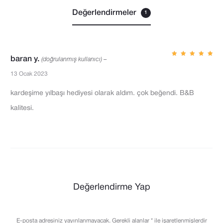
o
Değerlendirmeler
1
j
o
i
n
baran y.
(doğrulanmış kullanıcı)
–
5
üzerind
t
en
5
13 Ocak 2023
oy aldı
K
h
kardeşime yılbaşı hediyesi olarak aldım. çok beğendi. B&B
e
ı
kalitesi.
w
s
a
a
i
B
t
l
i
i
Değerlendirme Yap
y
s
e
t
E-posta adresiniz yayınlanmayacak.
Gerekli alanlar
*
ile işaretlenmişlerdir