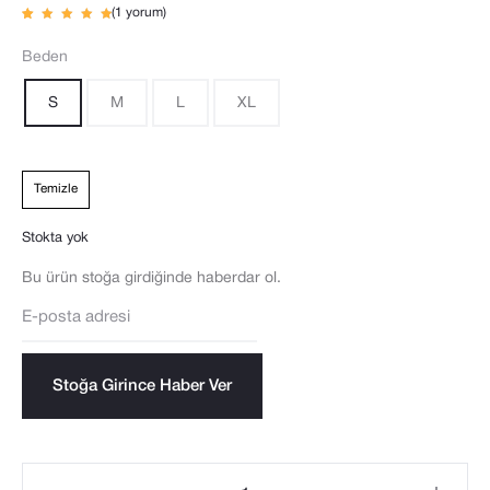
(
1
yorum)
1
müşteri
puanına
dayanar
Beden
ak 5
üzerind
en
5.00
puan
S
M
L
XL
aldı
Temizle
Stokta yok
Bu ürün stoğa girdiğinde haberdar ol.
E
n
t
Stoğa Girince Haber Ver
e
r
y
Kısa