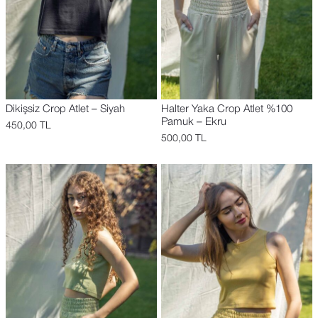
Dikişsiz Crop Atlet – Siyah
Halter Yaka Crop Atlet %100
Pamuk – Ekru
450,00
TL
500,00
TL