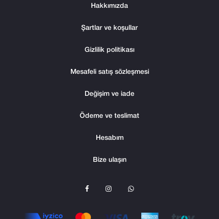
Hakkımızda
Şartlar ve koşullar
Gizlilik politikası
Mesafeli satış sözleşmesi
Değişim ve iade
Ödeme ve teslimat
Hesabım
Bize ulaşın
F
I
W
a
n
h
c
s
a
e
t
t
b
a
s