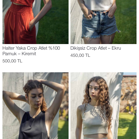
Halter Yaka Crop Atlet %100
Dikişsiz Crop Atlet – Ekru
Pamuk – Kiremit
450,00
TL
500,00
TL