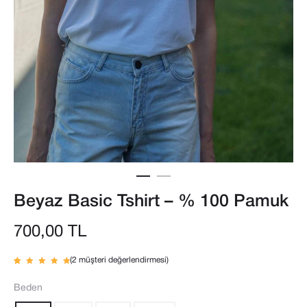
Beyaz Basic Tshirt – % 100 Pamuk
700,00
TL
(
2
müşteri değerlendirmesi)
2
müşteri
puanına
dayanar
Beden
ak 5
üzerind
en
5.00