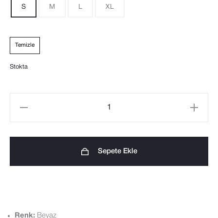
puan
S
M
L
XL
aldı
Temizle
Stokta
Beyaz
Basic
Tshirt
-
Sepete Ekle
%
100
Pamuk
adet
Renk:
Beyaz