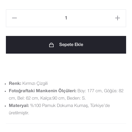
Pamuklu
Kadın
Çizgili
Pijama
Sepete Ekle
Üstü
-
Kırmızı
adet
Renk:
Kırmızı Çizgili
Fotoğraftaki Mankenin Ölçüleri:
Boy: 177 cm, Göğüs: 82
cm, Bel: 62 cm, Kalça:90 cm, Beden: S.
Materyal:
%100 Pamuk Dokuma Kumaş, Türkiye’de
üretilmiştir.