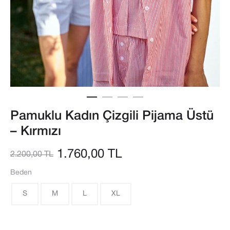
Pamuklu Kadın Çizgili Pijama Üstü
– Kırmızı
Orijinal
Şu
1.760,00
TL
2.200,00
TL
Beden
fiyat:
andaki
S
M
L
XL
2.200,00 TL.
fiyat:
1.760,00 TL.