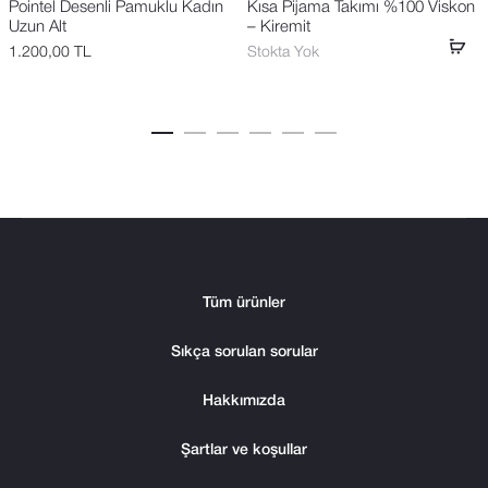
Pointel Desenli Pamuklu Kadın
Kısa Pijama Takımı %100 Viskon
Uzun Alt
– Kiremit
1.200,00
TL
Stokta Yok
Tüm ürünler
Sıkça sorulan sorular
Hakkımızda
Şartlar ve koşullar