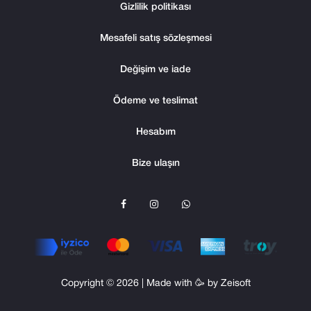
Gizlilik politikası
Mesafeli satış sözleşmesi
Değişim ve iade
Ödeme ve teslimat
Hesabım
Bize ulaşın
F
I
W
a
n
h
c
s
a
e
t
t
b
a
s
o
g
A
o
r
p
k
a
p
m
Copyright © 2026 | Made with 🥳 by
Zeisoft