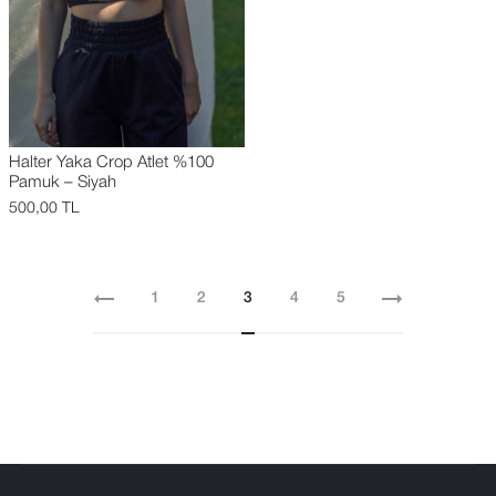
Halter Yaka Crop Atlet %100
Pamuk – Siyah
500,00
TL
1
2
3
4
5