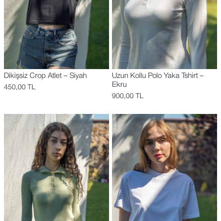
Dikişsiz Crop Atlet – Siyah
Uzun Kollu Polo Yaka Tshirt –
Ekru
450,00
TL
900,00
TL