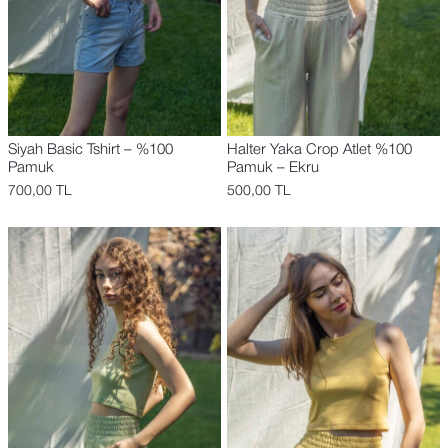
Siyah Basic Tshirt – %100
Halter Yaka Crop Atlet %100
Pamuk
Pamuk – Ekru
700,00
TL
500,00
TL