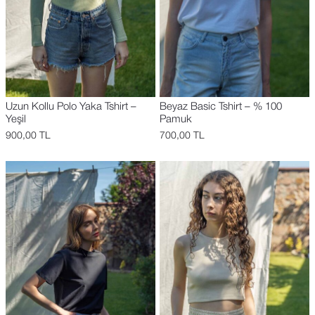
Uzun Kollu Polo Yaka Tshirt –
Beyaz Basic Tshirt – % 100
Yeşil
Pamuk
900,00
TL
700,00
TL