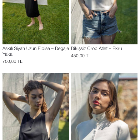
Askılı Siyah Uzun Elbise – Degaje
Dikişsiz Crop Atlet – Ekru
Yaka
450,00
TL
700,00
TL